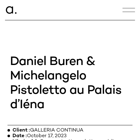
ce.
a
CONTACT
hello@armance.co
Daniel Buren &
+33 1 40 57 00 00
Michelangelo
Pistoletto au Palais
03:31:57
d’Iéna
10, bd des Batignolles,
75017 Paris, France
Client
GALLERIA CONTINUA
Date
October 17, 2023