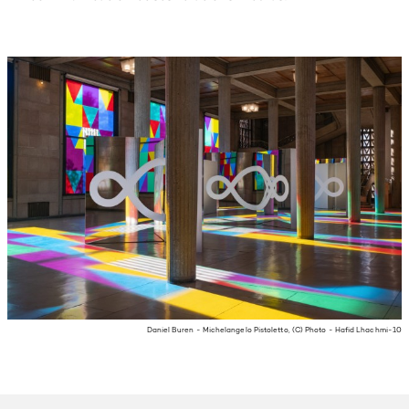
Daniel Buren - Michelangelo Pistoletto, (C) Photo - Hafid Lhachmi-10