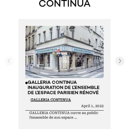
CONTINUA
G
S
E
s
GALLERIA CONTINUA
INAUGURATION DE L'ENSEMBLE
DE L'ESPACE PARISIEN RÉNOVÉ
GALLERIA CONTINUA
April 1, 2022
GALLERIA CONTINUA ouvre au public
l’ensemble de son espace …