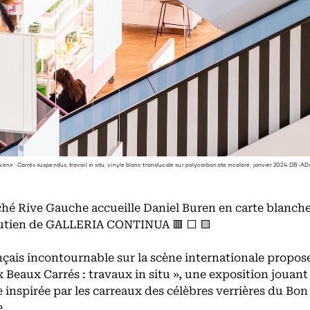
enir : Carrés suspendus, travail in situ, vinyle blanc translucide sur polycarbonate incolore, janvier 2024. DB-
hé Rive Gauche accueille Daniel Buren en carte blanch
outien de GALLERIA CONTINUA 🟥 ⬜️ 🟨
ançais incontournable sur la scène internationale propos
x Beaux Carrés : travaux in situ », une exposition jouant
 inspirée par les carreaux des célèbres verrières du Bon
.