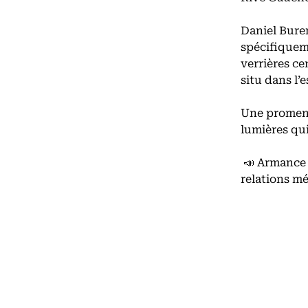
Daniel Buren
spécifiquem
verrières ce
situ dans l’e
Une promena
lumières qui
📣 Armance
relations mé