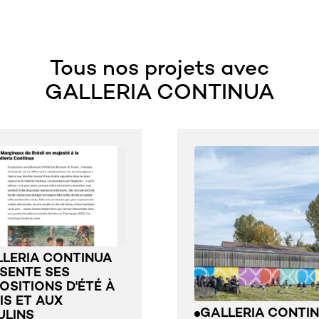
06:54:34
10, bd des Batignolles,
Tous nos projets avec
75017 Paris, France
GALLERIA CONTINUA
LERIA CONTINUA
SENTE SES
OSITIONS D'ÉTÉ À
IS ET AUX
GALLERIA CONTI
ULINS