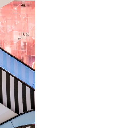
.co
(COPY)