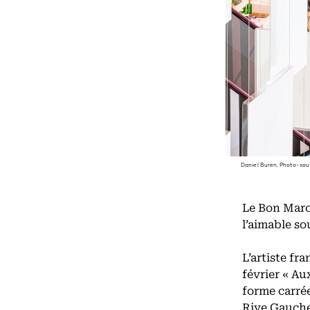
Daniel Buren, Photo-souv
Le Bon Marc
l’aimable s
L’artiste fr
février « Au
forme carrée
Rive Gauche