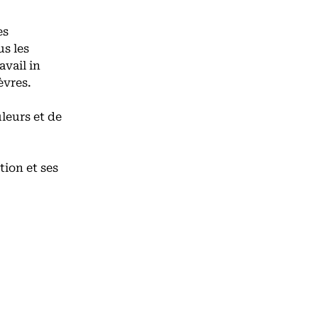
es
s les
avail in
èvres.
leurs et de
on et ses