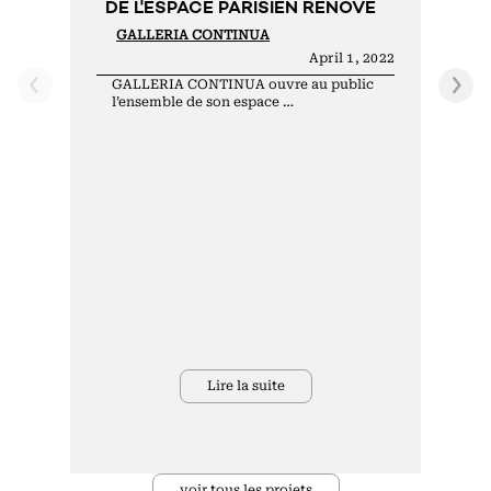
DE L'ESPACE PARISIEN RÉNOVÉ
E
GALLERIA CONTINUA
April 1, 2022
GALLERIA CONTINUA ouvre au public
l’ensemble de son espace …
s
Lire la suite
voir tous les projets