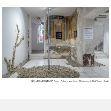
GALLERIA CONTINUA Paris - Paloma Vauthier - Metanova © Oak Taylor-Smith