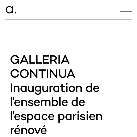
ce.
a
CONTACT
hello@armance.co
GALLERIA
+33 1 40 57 00 00
CONTINUA
Inauguration de
15:54:17
l'ensemble de
10, bd des Batignolles,
75017 Paris, France
l'espace parisien
rénové