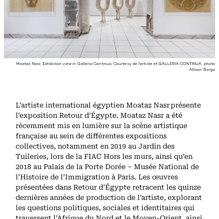
Moataz Nasr, Exhibition view in Galleria Continua, Courtesy de l'artiste et GALLERIA CONTINUA, photo
Allison Borgo
L’artiste international égyptien Moataz Nasr présente
l’exposition Retour d’Égypte. Moataz Nasr a été
récemment mis en lumière sur la scène artistique
française au sein de différentes expositions
collectives, notamment en 2019 au Jardin des
Tuileries, lors de la FIAC Hors les murs, ainsi qu’en
2018 au Palais de la Porte Dorée – Musée National de
l’Histoire de l’Immigration à Paris. Les œuvres
présentées dans Retour d’Égypte retracent les quinze
dernières années de production de l’artiste, explorant
les questions politiques, sociales et identitaires qui
traversent l’Afrique du Nord et le Moyen-Orient, ainsi