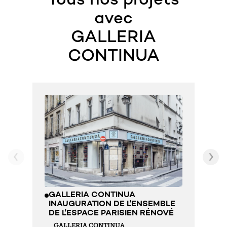
Tous nos projets
avec
GALLERIA
CONTINUA
G
S
E
s
GALLERIA CONTINUA
INAUGURATION DE L'ENSEMBLE
DE L'ESPACE PARISIEN RÉNOVÉ
GALLERIA CONTINUA