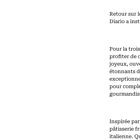
Retour sur l
Diario a ins
Pour la troi
profiter de 
joyeux, ouve
étonnants de
exceptionne
pour complét
gourmandise,
Inspirée par
pâtisserie f
italienne. 