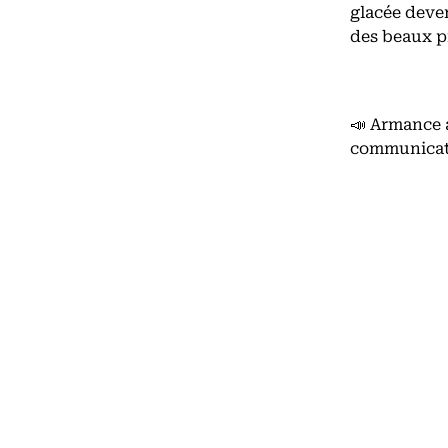
glacée deven
des beaux p
📣 Armance 
communicati