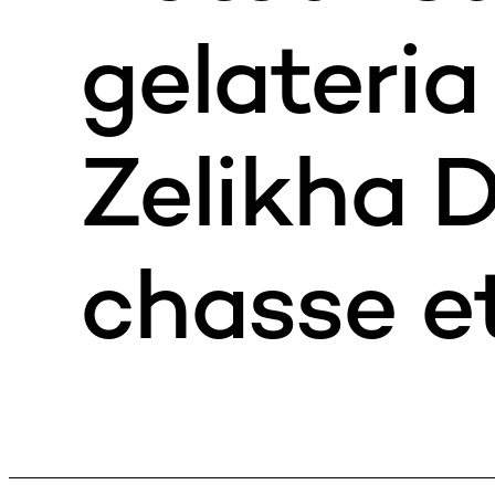
gelateri
Zelikha 
chasse et