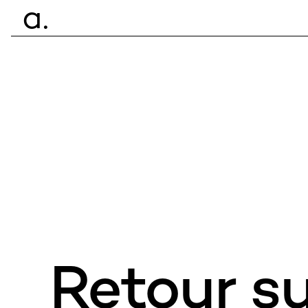
ce.
a
Retour su