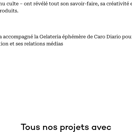
u culte – ont révélé tout son savoir-faire, sa créativité 
roduits.
12:20:58
10, bd des Batignolles,
a accompagné la Gelateria éphémère de Caro Diario pou
75017 Paris, France
on et ses relations médias
Tous nos projets avec