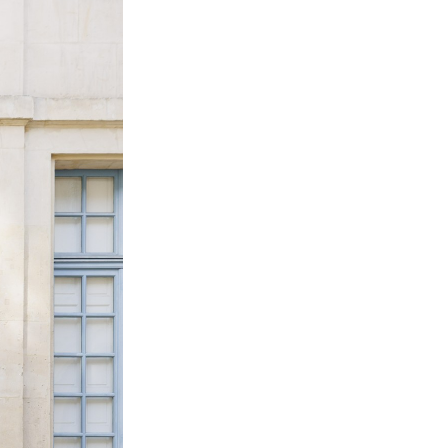
.co
(COPY)