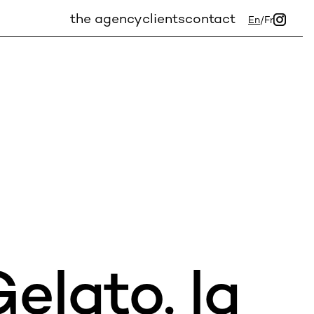
the agency
clients
contact
En
/
Fr
Gelato, la