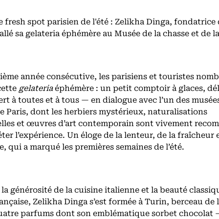
e fresh spot parisien de l'été : Zelikha Dinga, fondatrice
tallé sa gelateria éphémère au Musée de la chasse et de l
sième année consécutive, les parisiens et touristes nom
cette
gelateria
éphémère : un petit comptoir à glaces, dél
rt à toutes et à tous — en dialogue avec l’un des musées
 Paris, dont les herbiers mystérieux, naturalisations
lles et œuvres d’art contemporain sont vivement rec
er l’expérience. Un éloge de la lenteur, de la fraîcheur e
 qui a marqué les premières semaines de l’été.
 la générosité de la cuisine italienne et la beauté classiq
rançaise, Zelikha Dinga s’est formée à Turin, berceau de l
Quatre parfums dont son emblématique sorbet chocolat –