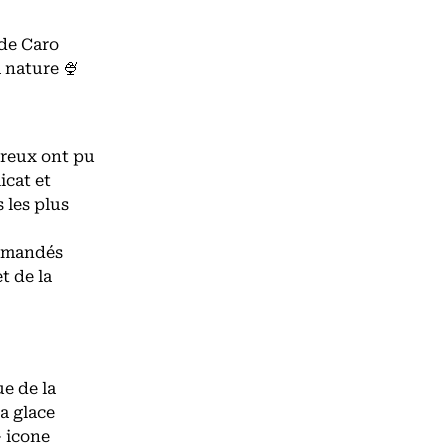
 de Caro
a nature 🍨
breux ont pu
icat et
 les plus
ommandés
t de la
ue de la
a glace
 icone