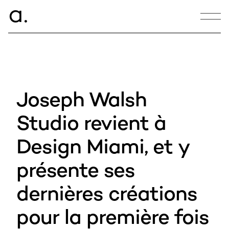
ce.
a
CONTACT
hello@armance.co
Joseph Walsh
+33 1 40 57 00 00
Studio revient à
Design Miami, et y
08:17:23
présente ses
10, bd des Batignolles,
75017 Paris, France
dernières créations
pour la première fois