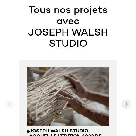
Tous nos projets
avec
JOSEPH WALSH
STUDIO
J
E
E
L
P
JOSEPH WALSH STUDIO