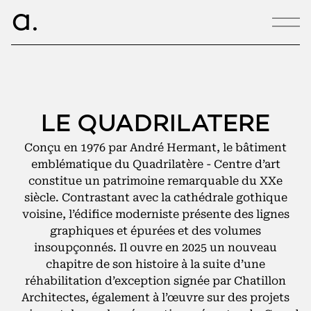
ce.
a
CONTACT
LE QUADRILATERE
hello@armance.co
Conçu en 1976 par André Hermant, le bâtiment
+33 1 40 57 00 00
emblématique du Quadrilatère - Centre d’art
constitue un patrimoine remarquable du XXe
siècle. Contrastant avec la cathédrale gothique
voisine, l’édifice moderniste présente des lignes
04:04:00
graphiques et épurées et des volumes
22, rue de Douai
insoupçonnés. Il ouvre en 2025 un nouveau
75009 Paris
chapitre de son histoire à la suite d’une
réhabilitation d’exception signée par Chatillon
Architectes, également à l’œuvre sur des projets