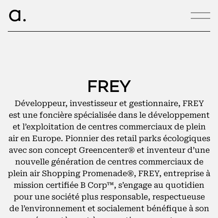
ce.
a
CONTACT
FREY
hello@armance.co
Développeur, investisseur et gestionnaire, FREY
+33 1 40 57 00 00
est une foncière spécialisée dans le développement
et l’exploitation de centres commerciaux de plein
air en Europe. Pionnier des retail parks écologiques
avec son concept Greencenter® et inventeur d’une
00:26:19
nouvelle génération de centres commerciaux de
22, rue de Douai
plein air Shopping Promenade®, FREY, entreprise à
75009 Paris
mission certifiée B Corp™, s’engage au quotidien
pour une société plus responsable, respectueuse
de l’environnement et socialement bénéfique à son