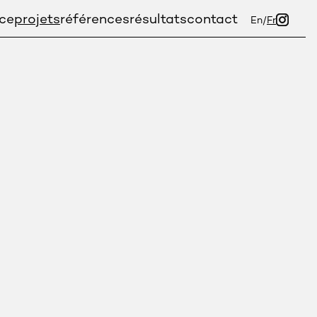
nce
projets
références
résultats
contact
En
/
Fr