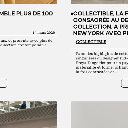
21:08:47
MBLE PLUS DE 100
COLLECTIBLE, LA 
22, rue de Douai
CONSACRÉE AU DE
75009 Paris
COLLECTION, A PR
14 mars 2026
NEW YORK AVEC P
rs, et présente avec plus de
COLLECTIBLE
collection contemporain ✨
Parmi les highlights de cett
singulières du designer sud
Freya Tangelder pour un pay
matérialité et forme, offran
la fois contrastées et …