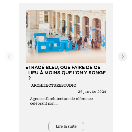
A
P
C
A
C
A
TRACÉ BLEU, QUE FAIRE DE CE
LIEU À MOINS QUE L'ON Y SONGE
?
ARCHITECTURESTUDIO
26 janvier 2024
Agence d’architecture de référence
célébrant son …
Lire la suite