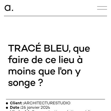
ce.
a
CONTACT
hello@armance.co
TRACÉ BLEU, que
+33 1 40 57 00 00
faire de ce lieu à
moins que l'on y
05:30:00
songe ?
22, rue de Douai
75009 Paris
Client
ARCHITECTURESTUDIO
Date
26 janvier 2024