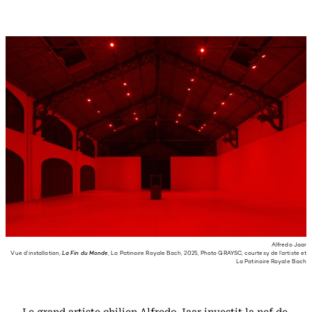
Alfredo Jaar
Vue d’installation,
La Fin du Monde
, La Patinoire Royale Bach, 2025, Photo GRAYSC, courtesy de l’artiste et
La Patinoire Royale Bach