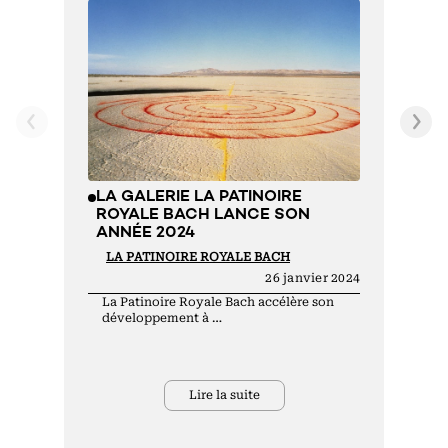
L
P
E
B
C
H
LA GALERIE LA PATINOIRE
ROYALE BACH LANCE SON
ANNÉE 2024
LA PATINOIRE ROYALE BACH
26 janvier 2024
La Patinoire Royale Bach accélère son
développement à …
Lire la suite