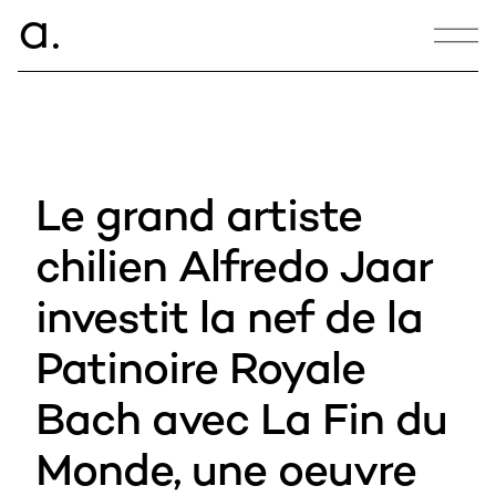
ce.
a
CONTACT
hello@armance.co
Le grand artiste
+33 1 40 57 00 00
chilien Alfredo Jaar
investit la nef de la
06:11:21
Patinoire Royale
22, rue de Douai
75009 Paris
Bach avec La Fin du
Monde, une oeuvre