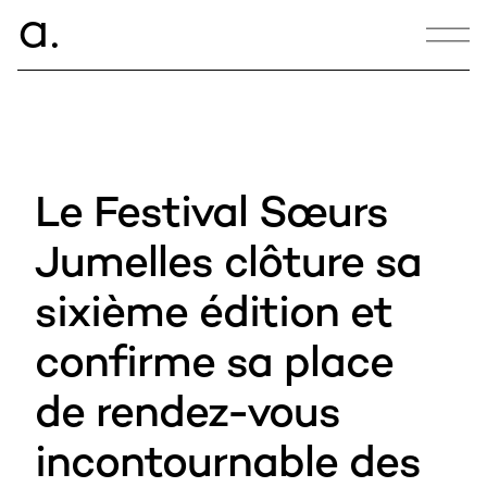
ce.
a
CONTACT
hello@armance.co
Le Festival Sœurs
+33 1 40 57 00 00
Jumelles clôture sa
sixième édition et
21:44:33
confirme sa place
22, rue de Douai
75009 Paris
de rendez-vous
incontournable des