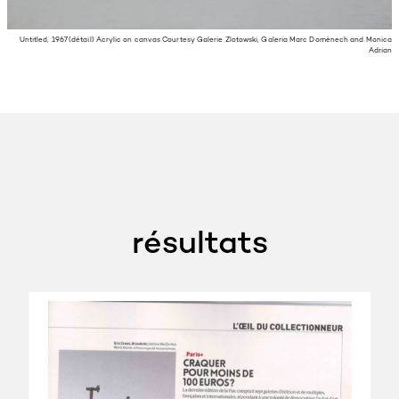
Untitled, 1967 (détail) Acrylic on canvas Courtesy Galerie Zlotowski, Galeria Marc Domènech and Monica
Adrian
résultats