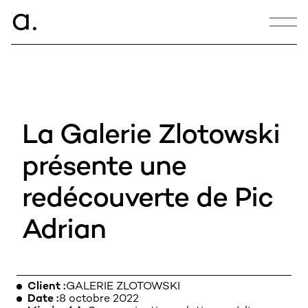
ce.
a
CONTACT
hello@armance.co
La Galerie Zlotowski
+33 1 40 57 00 00
présente une
redécouverte de Pic
22:12:33
Adrian
22, rue de Douai
75009 Paris
Client
GALERIE ZLOTOWSKI
Date
8 octobre 2022