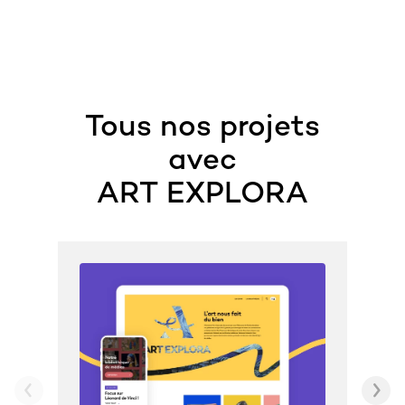
Tous nos projets
avec
ART EXPLORA
A
M
E
N