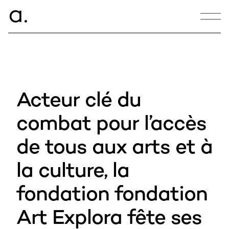
ce.
a
CONTACT
hello@armance.co
Acteur clé du
+33 1 40 57 00 00
combat pour l’accès
de tous aux arts et à
16:31:13
la culture, la
22, rue de Douai
75009 Paris
fondation fondation
Art Explora fête ses