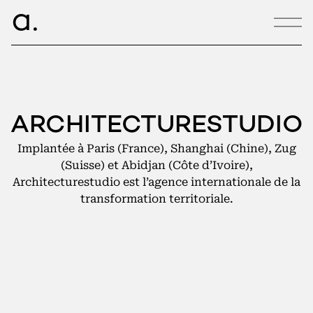
ce.
a
CONTACT
ARCHITECTURESTUDIO
hello@armance.co
Implantée à Paris (France), Shanghai (Chine), Zug
+33 1 40 57 00 00
(Suisse) et Abidjan (Côte d’Ivoire),
Architecturestudio est l’agence internationale de la
transformation territoriale.
08:29:23
22, rue de Douai
75009 Paris