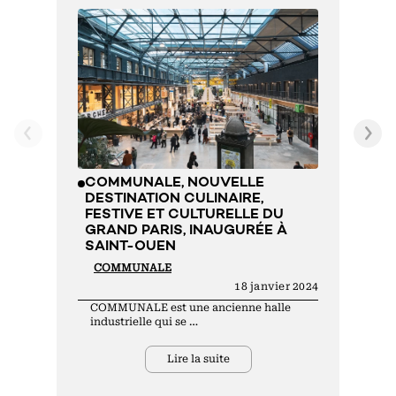
C
C
U
D
D
A
E
COMMUNALE, NOUVELLE
DESTINATION CULINAIRE,
FESTIVE ET CULTURELLE DU
GRAND PARIS, INAUGURÉE À
SAINT-OUEN
COMMUNALE
18 janvier 2024
COMMUNALE est une ancienne halle
industrielle qui se …
Lire la suite