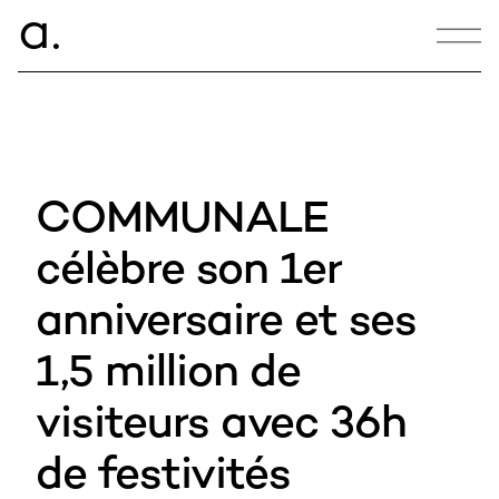
ce.
a
CONTACT
hello@armance.co
COMMUNALE
+33 1 40 57 00 00
célèbre son 1er
anniversaire et ses
07:12:23
1,5 million de
22, rue de Douai
75009 Paris
visiteurs avec 36h
de festivités