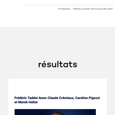
© Assouline - "Vatican, private visit to a private word"
résultats