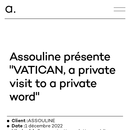
ce.
a
CONTACT
hello@armance.co
Assouline présente
+33 1 40 57 00 00
"VATICAN, a private
visit to a private
09:20:36
word"
22, rue de Douai
75009 Paris
Client
ASSOULINE
Date
1 décembre 2022