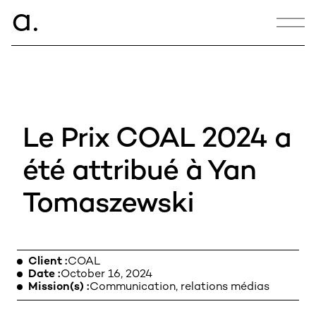
ce.
a
CONTACT
hello@armance.co
Le Prix COAL 2024 a
+33 1 40 57 00 00
été attribué à Yan
Tomaszewski
05:24:20
10, bd des Batignolles,
75017 Paris, France
Client
COAL
Date
October 16, 2024
Mission(s)
Communication, relations médias