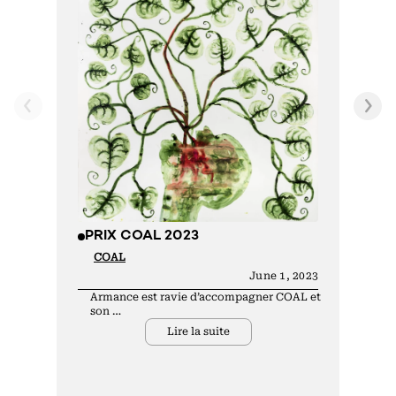
C
PRIX COAL 2023
COAL
June 1, 2023
Armance est ravie d’accompagner COAL et
son …
Lire la suite