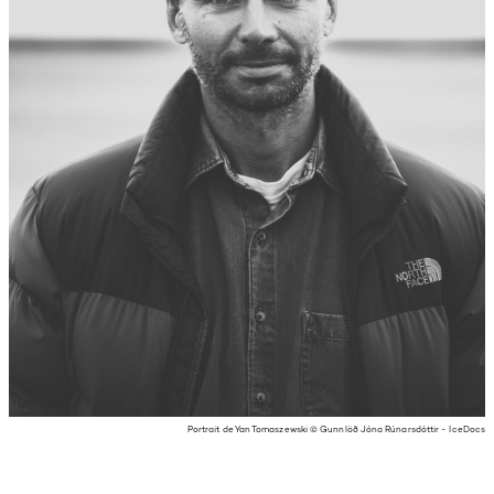
Portrait de Yan Tomaszewski © Gunnlöð Jóna Rúnarsdóttir - IceDocs