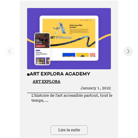
A
M
E
N
ART EXPLORA ACADEMY
ART EXPLORA
January 1, 2022
L’histoire de l’art accessible partout, tout le
temps, …
Lire la suite