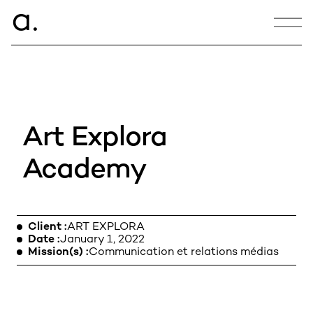
ce.
a
CONTACT
hello@armance.co
Art Explora
+33 1 40 57 00 00
Academy
11:33:33
Client
ART EXPLORA
10, bd des Batignolles,
Date
January 1, 2022
75017 Paris, France
Mission(s)
Communication et relations médias