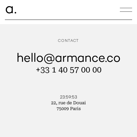
ce.
a
ANNA PETER BRETON
CONTACT
hello@armance.co
+33 1 40 57 00 00
23:59:53
22, rue de Douai
75009 Paris